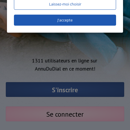
Laissez-moi choisir
J'accepte
1311 utilisateurs en ligne sur
AnnuDuDial en ce moment!
S'inscrire
Se connecter