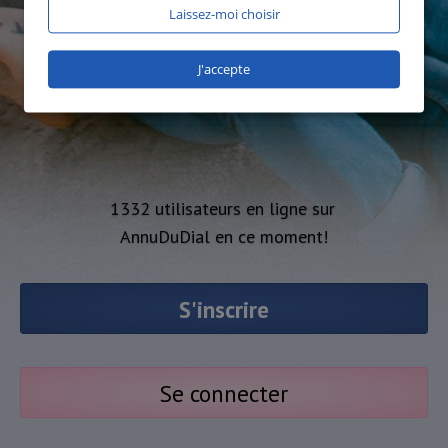
Laissez-moi choisir
J'accepte
1332 utilisateurs en ligne sur
AnnuDuDial en ce moment!
S'inscrire
Se connecter