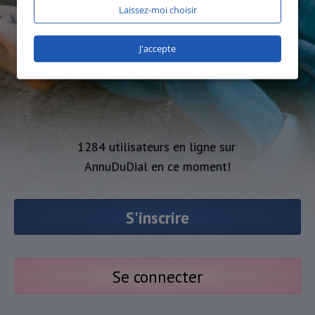
Laissez-moi choisir
J'accepte
1284 utilisateurs en ligne sur
AnnuDuDial en ce moment!
S'inscrire
Se connecter