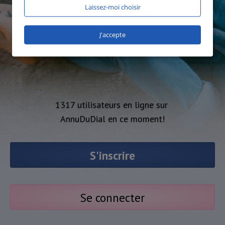
Laissez-moi choisir
J'accepte
1317 utilisateurs en ligne sur
AnnuDuDial en ce moment!
S'inscrire
Se connecter