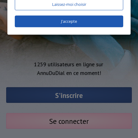
Laissez-moi choisir
J'accepte
1259 utilisateurs en ligne sur
AnnuDuDial en ce moment!
S'inscrire
Se connecter