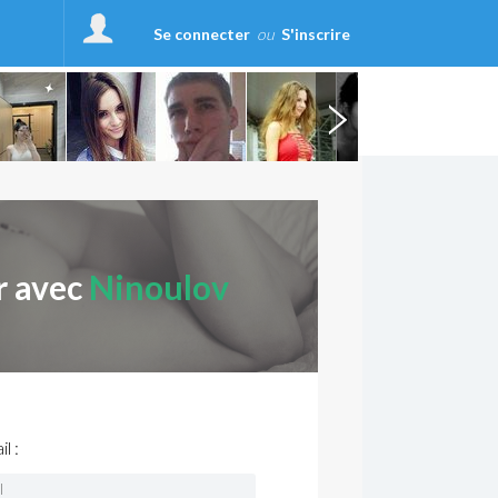
Se connecter
ou
S'inscrire
r avec
Ninoulov
l :