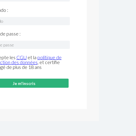
do :
de passe :
epte les
CGU
et la
politique de
ction des données
, et certifie
âgé de plus de 18 ans