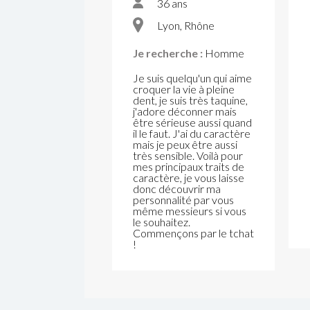
36 ans
Lyon, Rhône
Je recherche :
Homme
Je suis quelqu'un qui aime
croquer la vie à pleine
dent, je suis très taquine,
j'adore déconner mais
être sérieuse aussi quand
il le faut. J'ai du caractère
mais je peux être aussi
très sensible. Voilà pour
mes principaux traits de
caractère, je vous laisse
donc découvrir ma
personnalité par vous
même messieurs si vous
le souhaitez.
Commençons par le tchat
!