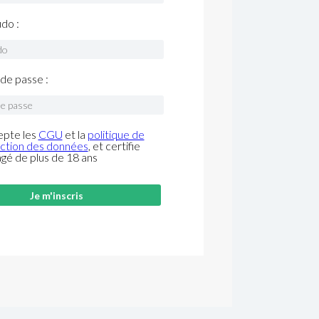
do :
de passe :
epte les
CGU
et la
politique de
ction des données
, et certifie
âgé de plus de 18 ans