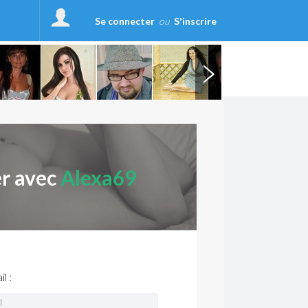
Se connecter
ou
S'inscrire
er avec
Alexa69
l :