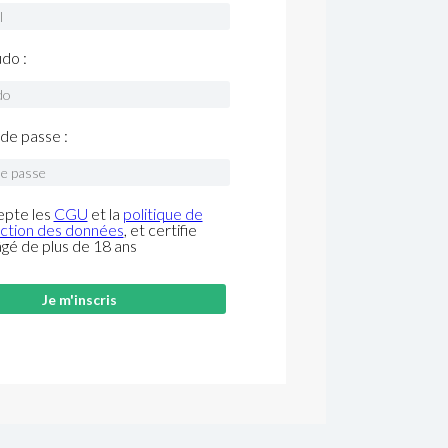
do :
de passe :
epte les
CGU
et la
politique de
ction des données
, et certifie
âgé de plus de 18 ans