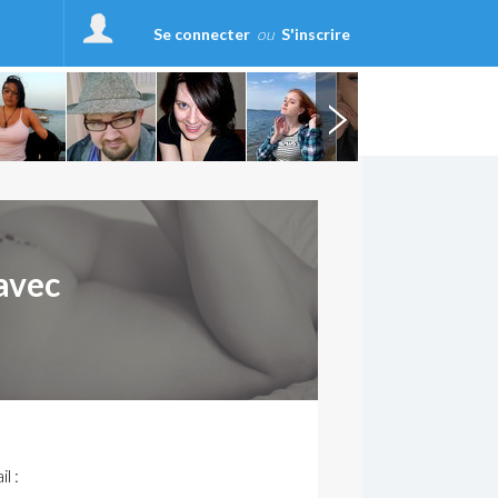
Se connecter
ou
S'inscrire
avec
l :