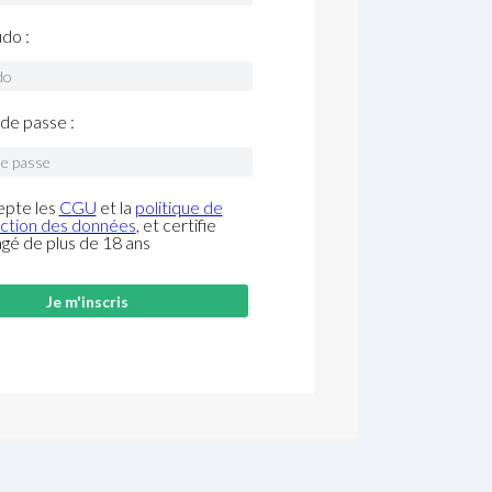
do :
de passe :
epte les
CGU
et la
politique de
ction des données
, et certifie
âgé de plus de 18 ans