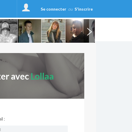
Se connecter
ou
S'inscrire
ter avec
Lollaa
l :