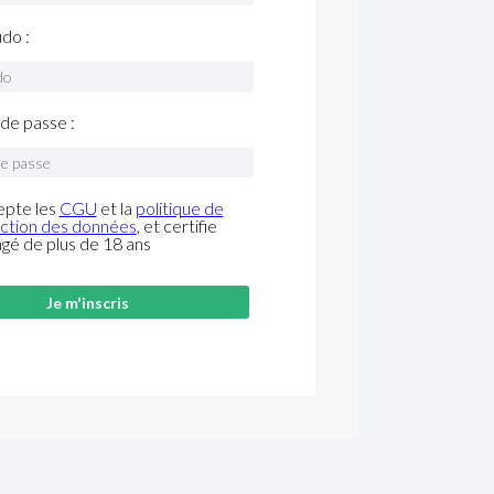
do :
de passe :
epte les
CGU
et la
politique de
ction des données
, et certifie
âgé de plus de 18 ans