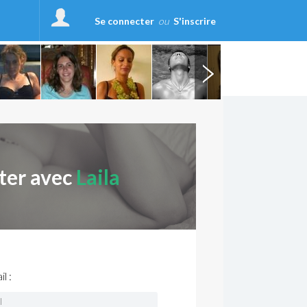
Se connecter
ou
S'inscrire
ter avec
Laila
l :